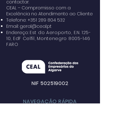
contactar.
CEAL – Compromisso com a
Excelência no Atendimento ao Cliente
Telefone:
+351 289 804 532
Email:
geral@ceal.pt
Endereço:
Est do Aeroporto, E.N. 125-
10, EdF Celfil, Montenegro
8005-146
FARO
NIF 502519002
NAVEGAÇÃO RÁPIDA
Sobre
Serviços
Formação