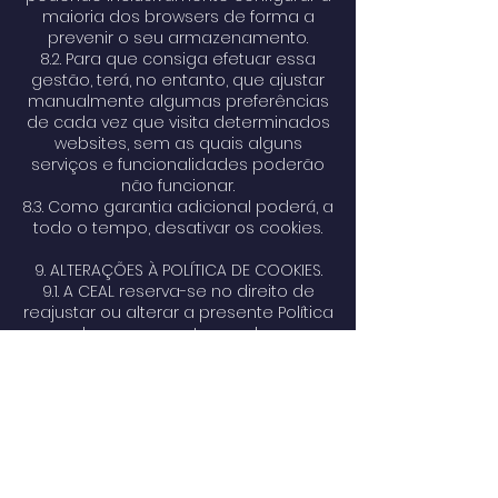
maioria dos browsers de forma a
prevenir o seu armazenamento.
8.2. Para que consiga efetuar essa
gestão, terá, no entanto, que ajustar
manualmente algumas preferências
de cada vez que visita determinados
websites, sem as quais alguns
serviços e funcionalidades poderão
não funcionar.
8.3. Como garantia adicional poderá, a
todo o tempo, desativar os cookies.
9. ALTERAÇÕES À POLÍTICA DE COOKIES.
9.1. A CEAL reserva-se no direito de
reajustar ou alterar a presente Política
a qualquer momento, sendo essas
alterações publicitadas.
10. OS NOSSOS DETALHES DE CONTACTO.
10.1. Caso tenha alguma dúvida ou
questão relacionada com esta
Política, por favor contacte-nos por
escrito através do email