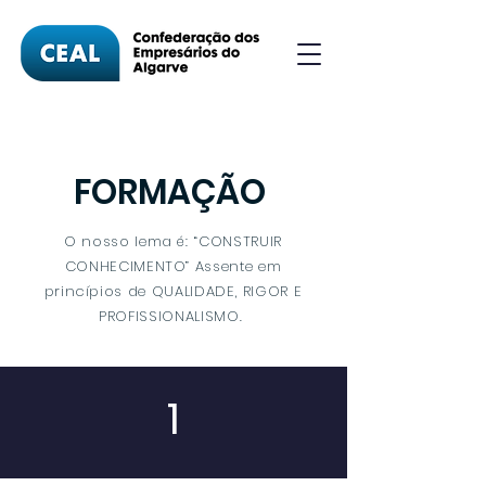
FORMAÇÃO
O nosso lema é: “CONSTRUIR
CONHECIMENTO” Assente em
princípios de QUALIDADE, RIGOR E
PROFISSIONALISMO.
1