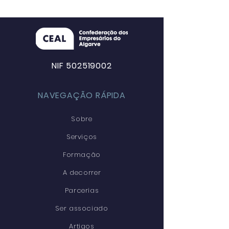
NIF 502519002
NAVEGAÇÃO RÁPIDA
Sobre
Serviços
Formação
A decorrer
Parcerias
Ser associado
Artigos